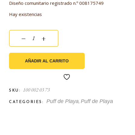
Diseño comunitario registrado n.º 008175749
Hay existencias
Puff de Playa Baleal Amarillo quantity
‒
+
AÑADIR AL CARRITO
100 002 03 73
SKU:
,
Puff de Playa
Puff de Playa
CATEGORIES: