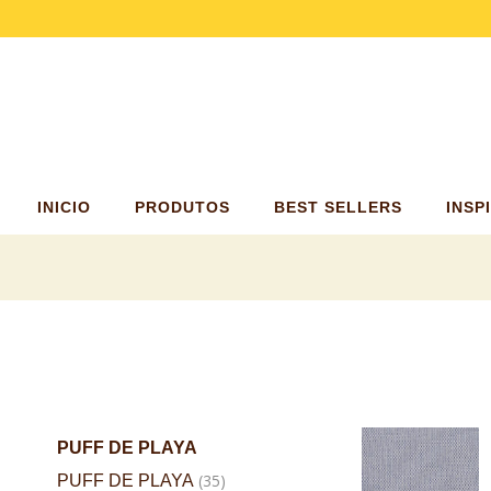
Puff Median
Puff de Pla
Puff Gigant
Paraviento
Accesorios
INICIO
PRODUTOS
BEST SELLERS
INSP
Puff Mediano
Puff de Playa
Puff Gigante
Paraviento
Accesorios
PUFF DE PLAYA
(35)
PUFF DE PLAYA