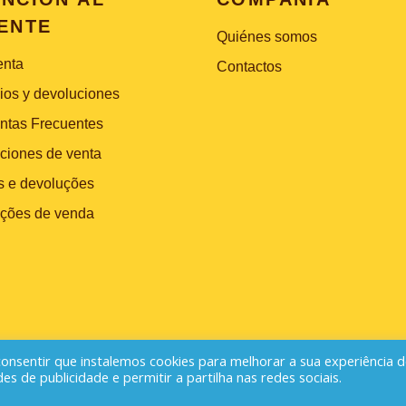
ENTE
Quiénes somos
enta
Contactos
os y devoluciones
ntas Frecuentes
ciones de venta
s e devoluções
ções de venda
 consentir que instalemos cookies para melhorar a sua experiência 
bal Design & New Media
des de publicidade e permitir a partilha nas redes sociais.