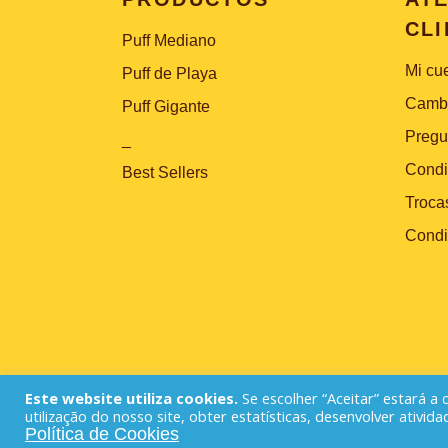
CLI
Puff Mediano
Mi cu
Puff de Playa
Cambi
Puff Gigante
Pregu
_
Condi
Best Sellers
Troca
Condi
Este website utiliza cookies.
Se escolher “Aceitar” estará a
2023 © Patch & Co |
Developed by
Transglo
utilização do nosso site, obter estatísticas, desenvolver ativida
Política de Cookies