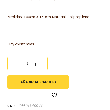
Medidas: 100cm X 150cm Material: Polipropileno
Hay existencias
Puff Gigante Sunset Turquesa quantity
‒
+
AÑADIR AL CARRITO
300 049 900 14
SKU: