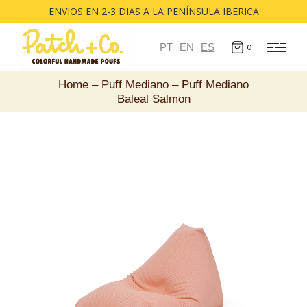
ENVIOS EN 2-3 DIAS A LA PENÍNSULA IBERICA
PT
EN
ES
0
Home
Puff Mediano
Puff Mediano
Baleal Salmon