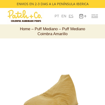
ENVIOS EN 2-3 DIAS A LA PENÍNSULA IBERICA
PT
EN
ES
0
Home
Puff Mediano
Puff Mediano
Coimbra Amarillo